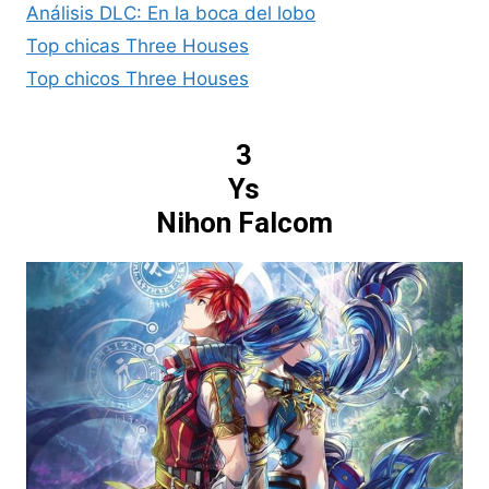
Análisis DLC: En la boca del lobo
Top chicas Three Houses
Top chicos Three Houses
3
Ys
Nihon Falcom