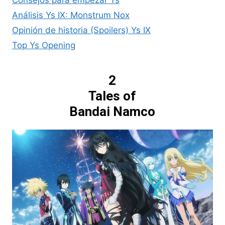
Consejos para empezar Ys
Análisis Ys IX: Monstrum Nox
Opinión de historia (Spoilers) Ys IX
Top Ys Opening
2
Tales of
Bandai Namco