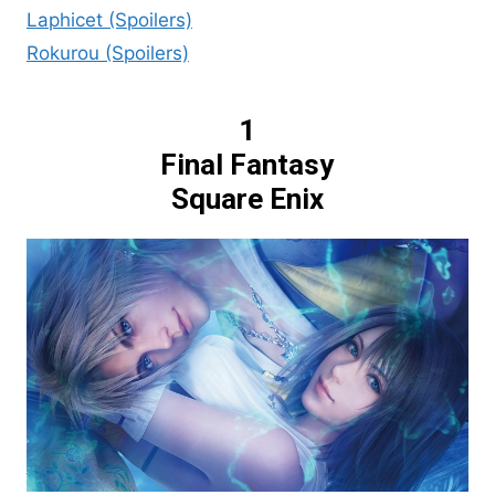
Laphicet (Spoilers)
Rokurou (Spoilers)
1
Final Fantasy
Square Enix