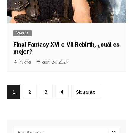
Versus
Final Fantasy XVI o VII Rebirth, ¿cuál es
mejor?
Yukha
abril 24, 2024
Paginación
1
2
3
4
Siguiente
de
entradas