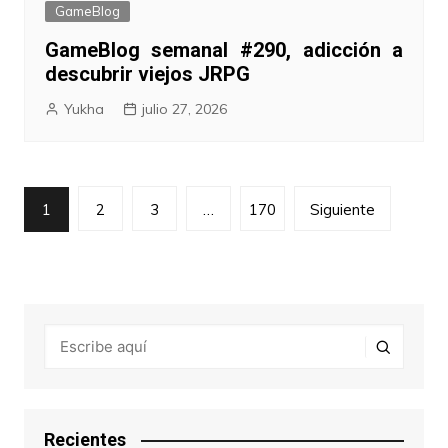
GameBlog
GameBlog semanal #290, adicción a
descubrir viejos JRPG
Yukha
julio 27, 2026
Paginación
1
2
3
…
170
Siguiente
de
entradas
Recientes