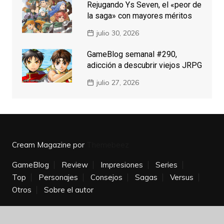
Rejugando Ys Seven, el «peor de
la saga» con mayores méritos
julio 30, 2026
GameBlog semanal #290,
adicción a descubrir viejos JRPG
julio 27, 2026
Cream Magazine por
Themebeez
GameBlog
Review
Impresiones
Series
Top
Personajes
Consejos
Sagas
Versus
Otros
Sobre el autor