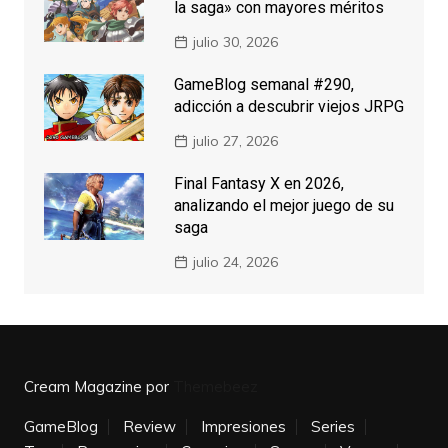
la saga» con mayores méritos
julio 30, 2026
GameBlog semanal #290,
adicción a descubrir viejos JRPG
julio 27, 2026
Final Fantasy X en 2026,
analizando el mejor juego de su
saga
julio 24, 2026
Cream Magazine por
Themebeez
GameBlog
Review
Impresiones
Series