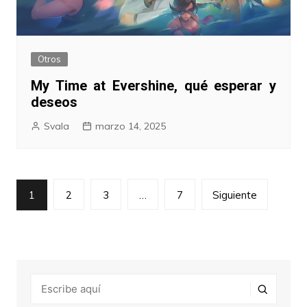
Otros
My Time at Evershine, qué esperar y
deseos
Svala
marzo 14, 2025
Paginación
1
2
3
…
7
Siguiente
de
entradas