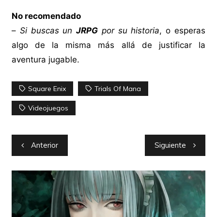
No recomendado
–
Si buscas un
JRPG
por su historia
, o esperas
algo de la misma más allá de justificar la
aventura jugable.
Square Enix
Trials Of Mana
Videojuegos
Navegación
Anterior
Siguiente
de
entradas