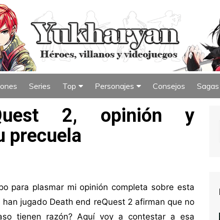
iones
Series
Top
Personajes
Consejos
Sagas
iew
Índice de Top
Índice de Personajes
Quest 2, opinión y
u precuela
po para plasmar mi opinión completa sobre esta
e han jugado Death end reQuest 2 afirman que no
caso tienen razón? Aquí voy a contestar a esa