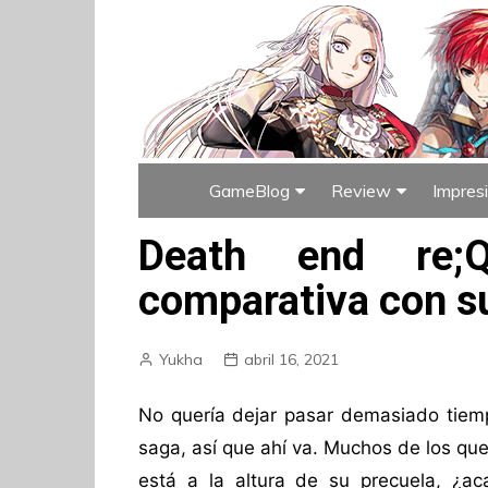
GameBlog
Review
Impres
Índice de GameBlog
Índice de Rev
Death end re;
comparativa con s
Yukha
abril 16, 2021
No quería dejar pasar demasiado tiem
saga, así que ahí va. Muchos de los qu
está a la altura de su precuela, ¿a