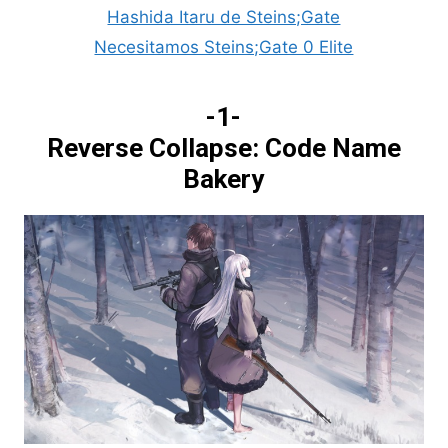
Hashida Itaru de Steins;Gate
Necesitamos Steins;Gate 0 Elite
-1-
Reverse Collapse: Code Name
Bakery