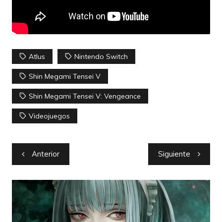
Atlus
Nintendo Switch
Shin Megami Tensei V
Shin Megami Tensei V: Vengeance
Videojuegos
Navegación
Anterior
Siguiente
de
entradas