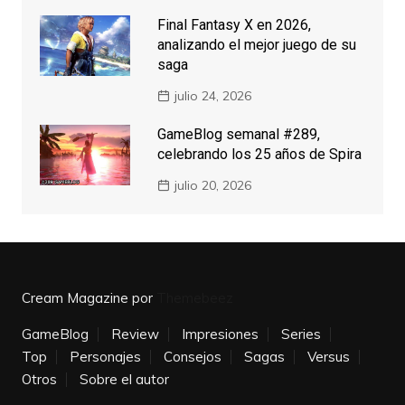
Final Fantasy X en 2026,
analizando el mejor juego de su
saga
julio 24, 2026
GameBlog semanal #289,
celebrando los 25 años de Spira
julio 20, 2026
Cream Magazine por
Themebeez
GameBlog
Review
Impresiones
Series
Top
Personajes
Consejos
Sagas
Versus
Otros
Sobre el autor