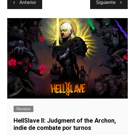
Navegación
Anterior
Siguiente
de
entradas
Review
HellSlave II: Judgment of the Archon,
indie de combate por turnos