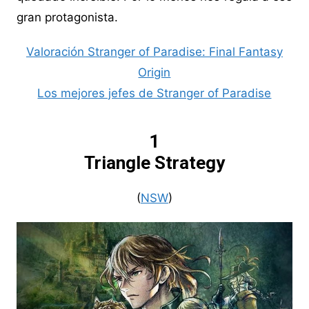
gran protagonista.
Valoración Stranger of Paradise: Final Fantasy
Origin
Los mejores jefes de Stranger of Paradise
1
Triangle Strategy
(
NSW
)