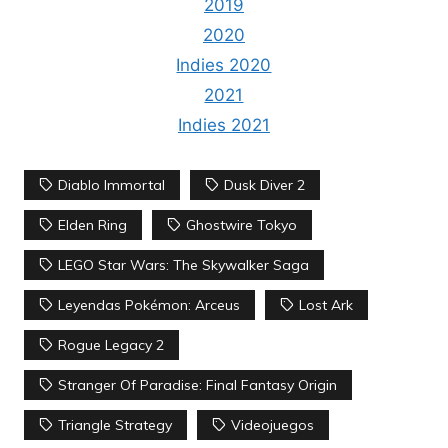
2019
2020
Indies 2020
2021
Indies 2021
Diablo Immortal
Dusk Diver 2
Elden Ring
Ghostwire Tokyo
LEGO Star Wars: The Skywalker Saga
Leyendas Pokémon: Arceus
Lost Ark
Rogue Legacy 2
Stranger Of Paradise: Final Fantasy Origin
Triangle Strategy
Videojuegos