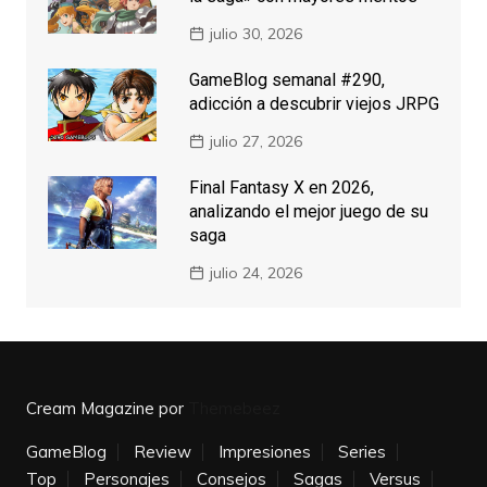
julio 30, 2026
GameBlog semanal #290,
adicción a descubrir viejos JRPG
julio 27, 2026
Final Fantasy X en 2026,
analizando el mejor juego de su
saga
julio 24, 2026
Cream Magazine por
Themebeez
GameBlog
Review
Impresiones
Series
Top
Personajes
Consejos
Sagas
Versus