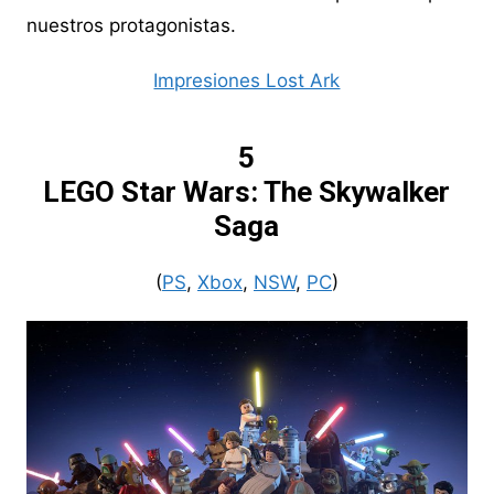
nuestros protagonistas.
Impresiones Lost Ark
5
LEGO Star Wars: The Skywalker
Saga
(
PS
,
Xbox
,
NSW
,
PC
)