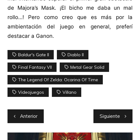
de Majora’s Mask. ¡El bicho me daba un mal
rollo…! Pero como creo que es más por la
ambientación del juego en general, preferí
destacar a Ganon.
Baldur's Gate II
Diablo II
Final Fantasy VII
Metal Gear Solid
The Legend Of Zelda: Ocarina Of Time
Videojuegos
Villano
Navegación
Anterior
Siguiente
de
entradas