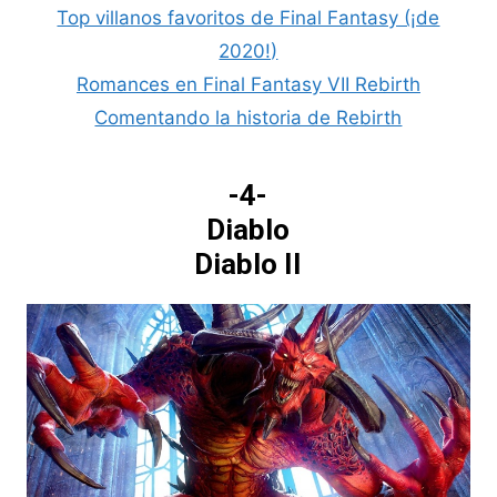
Top villanos favoritos de Final Fantasy (¡de
2020!)
Romances en Final Fantasy VII Rebirth
Comentando la historia de Rebirth
-4-
Diablo
Diablo II