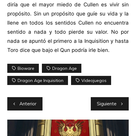
diría que el mayor miedo de Cullen es vivir sin
propósito. Sin un propósito que guíe su vida y la
llene en todos los sentidos Cullen no encuentra
sentido a nada y todo pierde su valor. No por
nada se apuntó el primero a la Inquisition y hasta
Toro dice que bajo el Qun podría irle bien.
Bioware
Dragon Age
Dragon Age Inquisition
Videojuegos
Navegación
Anterior
Siguiente
de
entradas