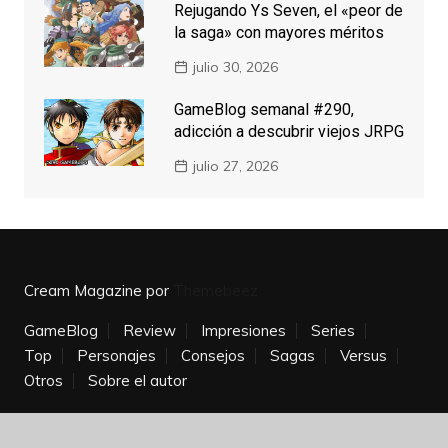
Rejugando Ys Seven, el «peor de
la saga» con mayores méritos
julio 30, 2026
GameBlog semanal #290,
adicción a descubrir viejos JRPG
julio 27, 2026
Cream Magazine por
Themebeez
GameBlog
Review
Impresiones
Series
Top
Personajes
Consejos
Sagas
Versus
Otros
Sobre el autor