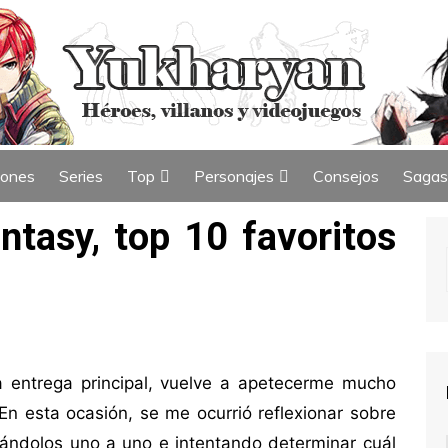
iones
Series
Top
Personajes
Consejos
Sagas
ew
Índice de Top
Índice de Personajes
antasy, top 10 favoritos
 entrega principal, vuelve a apetecerme mucho
En esta ocasión, se me ocurrió reflexionar sobre
orándolos uno a uno e intentando determinar cuál