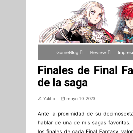
GameBlog
Review
Impres
Índice de GameBlog
Índice de Revi
Finales de Final F
de la saga
Yukha
mayo 10, 2023
Ante la proximidad de su decimosexta
hablar de una de mis sagas favoritas. 
los finales de cada Final Fantasy, val