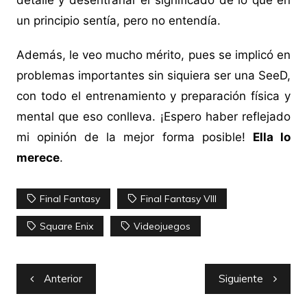
detalle y desentrañar el significado de lo que en
un principio sentía, pero no entendía.
Además, le veo mucho mérito, pues se implicó en
problemas importantes sin siquiera ser una SeeD,
con todo el entrenamiento y preparación física y
mental que eso conlleva. ¡Espero haber reflejado
mi opinión de la mejor forma posible!
Ella lo
merece
.
Final Fantasy
Final Fantasy VIII
Square Enix
Videojuegos
Navegación
Anterior
Siguiente
de