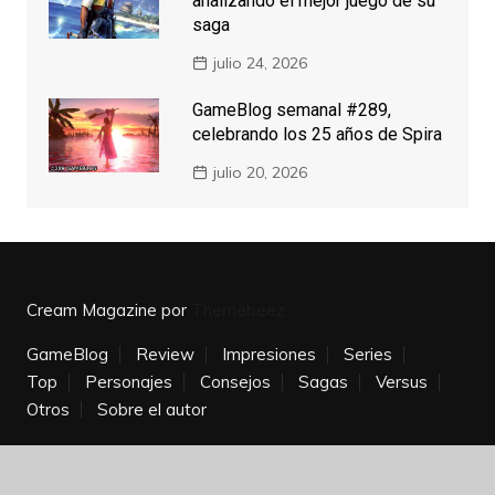
analizando el mejor juego de su
saga
julio 24, 2026
GameBlog semanal #289,
celebrando los 25 años de Spira
julio 20, 2026
Cream Magazine por
Themebeez
GameBlog
Review
Impresiones
Series
Top
Personajes
Consejos
Sagas
Versus
Otros
Sobre el autor