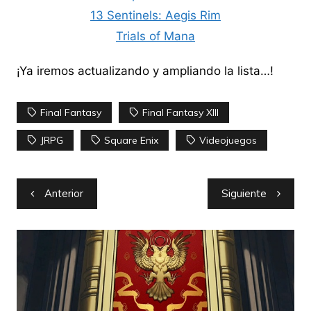
13 Sentinels: Aegis Rim
Trials of Mana
¡Ya iremos actualizando y ampliando la lista…!
Final Fantasy
Final Fantasy XIII
JRPG
Square Enix
Videojuegos
Navegación
Anterior
Siguiente
de
entradas