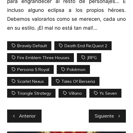
para engrandecer al resto de personajes… E
incluso alguno eclipsa a los propios héroes.
Debemos valorarlos como se merecen, cada uno
en su estilo. ¡El mal no está tan mal!…
Bravely Default
Death End Re;Quest 2
Fire Emblem Three Houses
JRPG
Persona 5 Royal
Pokémon
Scarlet Nexus
Tales Of Berseria
Triangle Strategy
Villano
Ys Seven
Navegación
Anterior
Siguiente
de
entradas