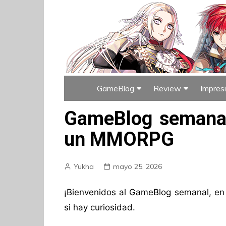
GameBlog
Review
Impres
Índice de GameBlog
Índice de Rev
GameBlog semanal 
un MMORPG
Yukha
mayo 25, 2026
¡Bienvenidos al GameBlog semanal, en e
si hay curiosidad.