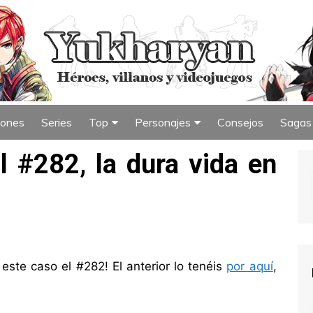
iones
Series
Top
Personajes
Consejos
Sagas
iew
Índice de Top
Índice de Personajes
#282, la dura vida en
ste caso el #282! El anterior lo tenéis
por aquí
,