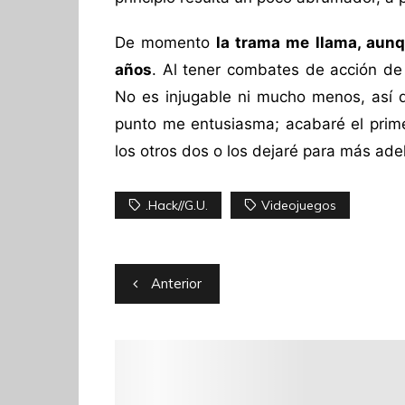
De momento
la trama me llama, aunq
años
. Al tener combates de acción de 
No es injugable ni mucho menos, así
punto me entusiasma; acabaré el prime
los otros dos o los dejaré para más ade
.hack//G.U.
Videojuegos
Navegación
Anterior
de
entradas