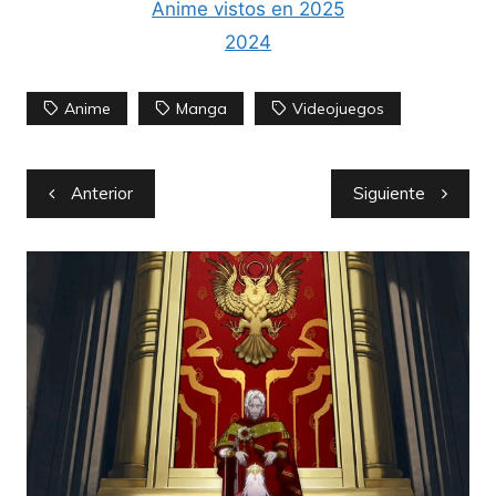
Anime vistos en 2025
2024
Anime
Manga
Videojuegos
Navegación
Anterior
Siguiente
de
entradas