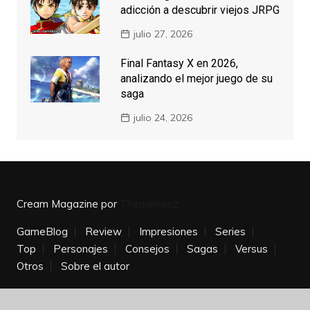
adicción a descubrir viejos JRPG
julio 27, 2026
Final Fantasy X en 2026,
analizando el mejor juego de su
saga
julio 24, 2026
Cream Magazine por
Themebeez
GameBlog
Review
Impresiones
Series
Top
Personajes
Consejos
Sagas
Versus
Otros
Sobre el autor