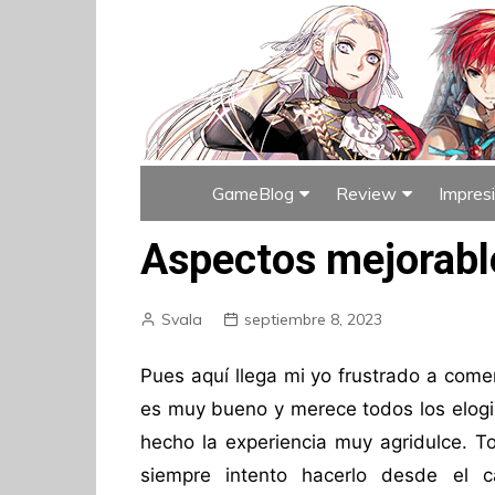
GameBlog
Review
Impres
Índice de GameBlog
Índice de Rev
Aspectos mejorable
Svala
septiembre 8, 2023
Pues aquí llega mi yo frustrado a come
es muy bueno y merece todos los elogi
hecho la experiencia muy agridulce. To
siempre intento hacerlo desde el c