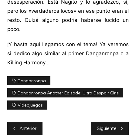
desesperación. Está Nagito y lo agradezco, sí,
pero los «verdaderos locos» en ese punto eran el
resto. Quizá alguno podría haberse lucido un
poco.
¡Y hasta aquí llegamos con el tema! Ya veremos
si dedico algo similar al primer Danganronpa o a
Killing Harmony…
Danganronpa
Danganronpa Another Episode: Ultra Despair Girls
Videojuegos
Navegación
Anterior
Siguiente
de