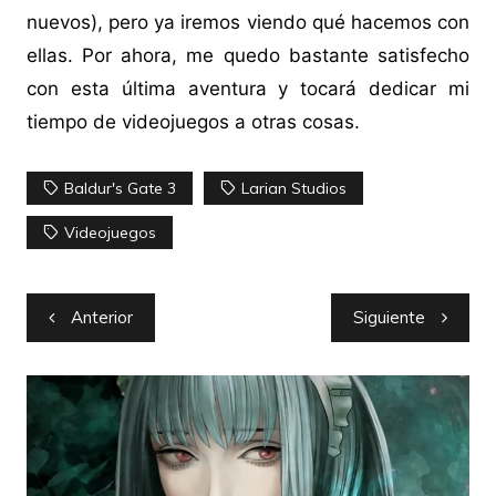
nuevos), pero ya iremos viendo qué hacemos con
ellas. Por ahora, me quedo bastante satisfecho
con esta última aventura y tocará dedicar mi
tiempo de videojuegos a otras cosas.
Baldur's Gate 3
Larian Studios
Videojuegos
Navegación
Anterior
Siguiente
de
entradas