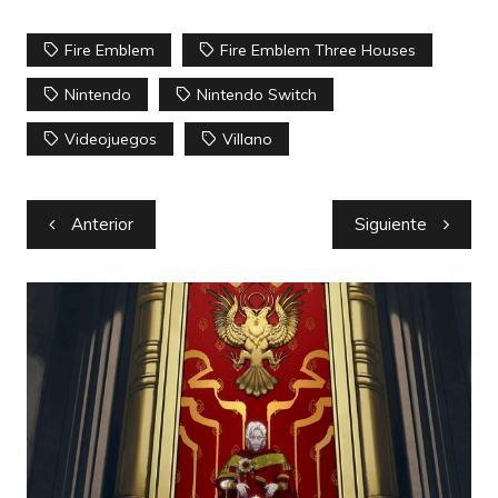
Fire Emblem
Fire Emblem Three Houses
Nintendo
Nintendo Switch
Videojuegos
Villano
Navegación
Anterior
Siguiente
de
entradas