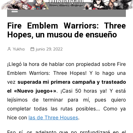
Fire Emblem Warriors: Three
Hopes, un musou de ensueño
Yukha
junio 29, 2022
¡Llegó la hora de hablar con propiedad sobre Fire
Emblem Warriors: Three Hopes! Y lo hago una
vez
superada mi primera campaña y trasteado
el «Nuevo juego+»
. ¡Casi 50 horas ya! Y está
lejísimos de terminar para mí, pues quiero
completar todas las rutas posibles… Como ya
hice con
las de Three Houses
.
Eso sí, os adelanto que no profundizaré en el