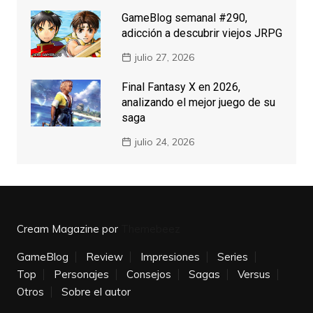
GameBlog semanal #290,
adicción a descubrir viejos JRPG
julio 27, 2026
Final Fantasy X en 2026,
analizando el mejor juego de su
saga
julio 24, 2026
Cream Magazine por
Themebeez
GameBlog
Review
Impresiones
Series
Top
Personajes
Consejos
Sagas
Versus
Otros
Sobre el autor