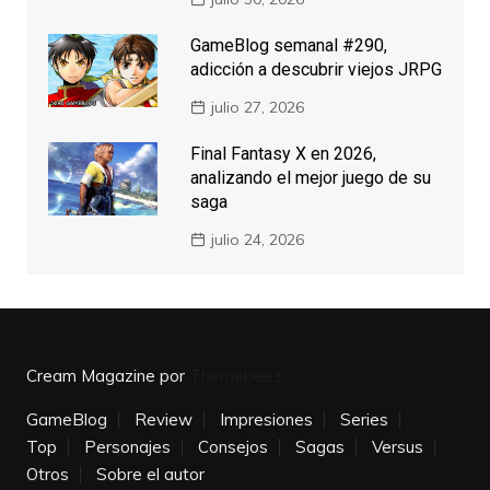
GameBlog semanal #290,
adicción a descubrir viejos JRPG
julio 27, 2026
Final Fantasy X en 2026,
analizando el mejor juego de su
saga
julio 24, 2026
Cream Magazine por
Themebeez
GameBlog
Review
Impresiones
Series
Top
Personajes
Consejos
Sagas
Versus
Otros
Sobre el autor