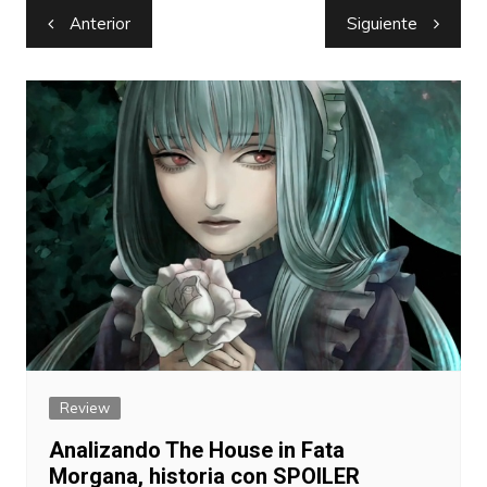
Navegación
Anterior
Siguiente
de
entradas
Review
Analizando The House in Fata
Morgana, historia con SPOILER