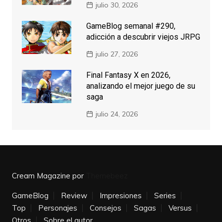
julio 30, 2026
GameBlog semanal #290,
adicción a descubrir viejos JRPG
julio 27, 2026
Final Fantasy X en 2026,
analizando el mejor juego de su
saga
julio 24, 2026
Cream Magazine por
Themebeez
GameBlog
Review
Impresiones
Series
Top
Personajes
Consejos
Sagas
Versus
Otros
Sobre el autor