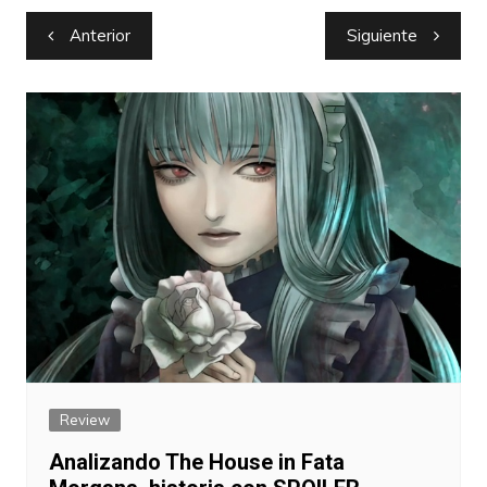
Navegación
Anterior
Siguiente
de
entradas
Review
Analizando The House in Fata