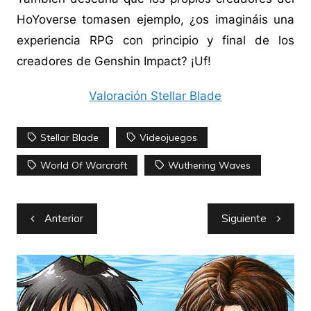
HoYoverse tomasen ejemplo, ¿os imagináis una
experiencia RPG con principio y final de los
creadores de Genshin Impact? ¡Uf!
Valoración Stellar Blade
Stellar Blade
Videojuegos
World Of Warcraft
Wuthering Waves
Navegación
Anterior
Siguiente
de
entradas