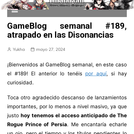
GameBlog semanal #189,
atrapado en las Disonancias
Yukha
mayo 27, 2024
¡Bienvenidos al GameBlog semanal, en este caso
el #189! El anterior lo tenéis
por aquí
, si hay
curiosidad.
Toca otro agradecido descanso de lanzamientos
importantes, por lo menos a nivel masivo, ya que
justo
hoy tenemos el acceso anticipado de The
Rogue Prince of Persia
. Me encantaría echarle
un ojo, pero el tiempo y los títulos pendientes lo