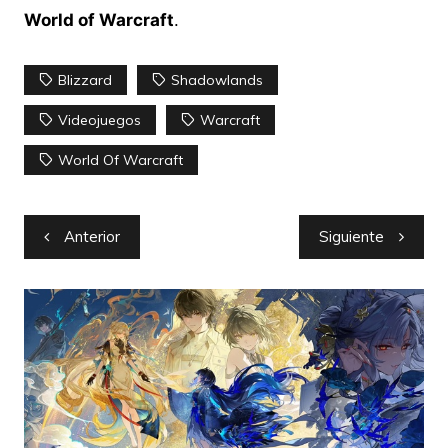
World of Warcraft
.
Blizzard
Shadowlands
Videojuegos
Warcraft
World Of Warcraft
Navegación
Anterior
Siguiente
de
entradas