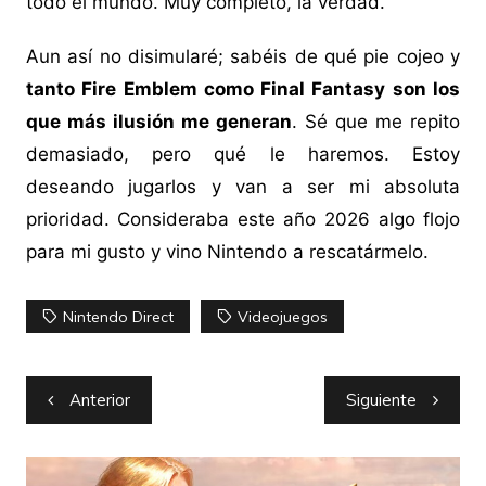
todo el mundo. Muy completo, la verdad.
Aun así no disimularé; sabéis de qué pie cojeo y
tanto Fire Emblem como Final Fantasy son los
que más ilusión me generan
. Sé que me repito
demasiado, pero qué le haremos. Estoy
deseando jugarlos y van a ser mi absoluta
prioridad. Consideraba este año 2026 algo flojo
para mi gusto y vino Nintendo a rescatármelo.
Nintendo Direct
Videojuegos
Navegación
Anterior
Siguiente
de
entradas