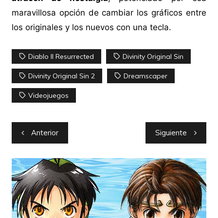
maravillosa opción de cambiar los gráficos entre
los originales y los nuevos con una tecla.
Diablo II Resurrected
Divinity Original Sin
Divinity Original Sin 2
Dreamscaper
Videojuegos
Navegación
Anterior
Siguiente
de
entradas