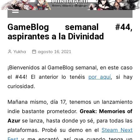
GameBlog semanal #44,
aspirantes a la Divinidad
Yukha
agosto 16, 2021
¡Bienvenidos al GameBlog semanal, en este caso
el #44! El anterior lo tenéis
por aquí
, si hay
curiosidad.
Mañana mismo, día 17, tenemos un lanzamiento
indie bastante prometedor.
Greak: Memories of
Azur
se lanza, hasta donde yo sé, para todas las
plataformas. Probé su demo en el
Steam Next
Fest
y me encantó, así que cuando tenga un