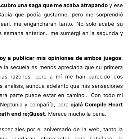
cubro una saga que me acaba atrapando
y ese
Sabía que podía gustarme, pero me sorprendió
eart me engancharan tanto. No solo acabé su
 la semana anterior… me sumergí en la segunda y
oy a publicar mis opiniones de ambos juegos
,
e la secuela es menos apreciada que su primera
las razones, pero a mí me han parecido dos
os análisis, aunque adelanto que mis sensaciones
cera parte puede estar en camino… Con todo mi
 Neptunia y compañía, pero
ojalá Compile Heart
eath end re;Quest
. Merece mucho la pena.
peciales por el aniversario de la web, tanto la
e quedaran interesantes para satisfacer la