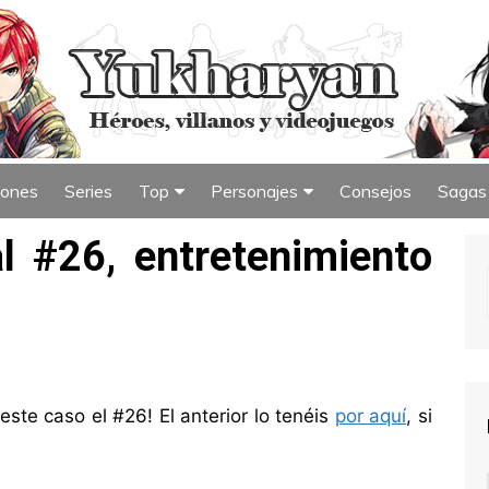
iones
Series
Top
Personajes
Consejos
Sagas
iew
Índice de Top
Índice de Personajes
 #26, entretenimiento
ste caso el #26! El anterior lo tenéis
por aquí
, si