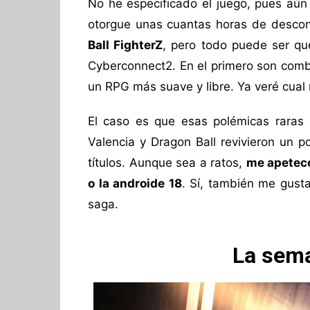
No he especificado el juego, pues aún 
otorgue unas cuantas horas de descon
Ball FighterZ
, pero todo puede ser 
Cyberconnect2. En el primero son comba
un RPG más suave y libre. Ya veré cual
El caso es que esas polémicas raras
Valencia y Dragon Ball revivieron un 
títulos. Aunque sea a ratos,
me apetece
o la androide 18
. Sí, también me gust
saga.
La sema