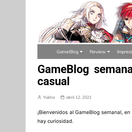
GameBlog
Review
Impres
Índice de GameBlog
Índice de Rev
GameBlog semanal
casual
Yukha
abril 12, 2021
¡Bienvenidos al GameBlog semanal, en e
hay curiosidad.