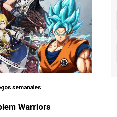
egos semanales
blem Warriors