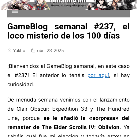
GameBlog semanal #237, el
loco misterio de los 100 días
Yukha
abril 28, 2025
¡Bienvenidos al GameBlog semanal, en este caso
el #237! El anterior lo tenéis
por aquí
, si hay
curiosidad.
De menuda semana venimos con el lanzamiento
de Clair Obscur: Expedition 33 y The Hundred
Line, porque
se le añadió la «sorpresa» del
remaster de The Elder Scrolls IV: Oblivion
. Ya
sabéis cuál fue mi elección y todavía estoy en