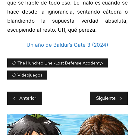
que se hable de todo eso. Lo malo es cuando se
hace desde la ignorancia, sentando cátedra o
blandiendo la supuesta verdad absoluta,
escupiendo al resto. Uff, qué pereza.
Un año de Baldur’s Gate 3 (2024)
The Hundred Line -Last Defense Academy-
Videojuegos
Navegación
Anterior
Siguiente
de
entradas