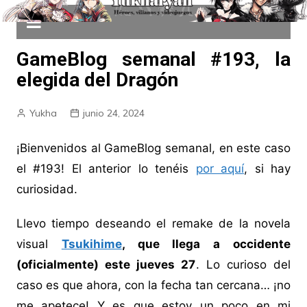
GameBlog semanal #193, la
elegida del Dragón
Yukha
junio 24, 2024
¡Bienvenidos al GameBlog semanal, en este caso
el #193! El anterior lo tenéis
por aquí
, si hay
curiosidad.
Llevo tiempo deseando el remake de la novela
visual
Tsukihime
, que llega a occidente
(oficialmente) este jueves 27
. Lo curioso del
caso es que ahora, con la fecha tan cercana… ¡no
me apetece! Y es que estoy un poco en mi