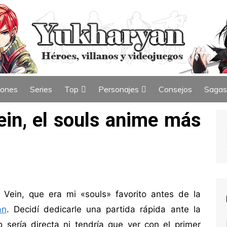
iones
Series
Top
Personajes
Consejos
Sagas
ew
Índice de Top
Índice de Personajes
in, el souls anime más
 Vein, que era mi «souls» favorito antes de la
an
. Decidí dedicarle una partida rápida ante la
sería directa ni tendría que ver con el primer