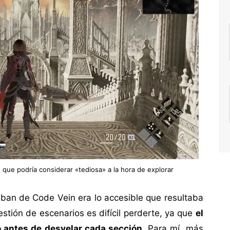
 que podría considerar «tediosa» a la hora de explorar
an de Code Vein era lo accesible que resultaba
stión de escenarios es difícil perderte, ya que
el
o antes de desvelar cada sección
. Para mí, más