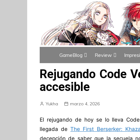
GameBlog
Review
Impres
Índice de GameBlog
Índice de Revi
Rejugando Code Ve
accesible
Yukha
marzo 4, 2026
El rejugando de hoy se lo lleva Code
llegada de
The First Berserker: Khaz
decepción de saber que la secuela no 