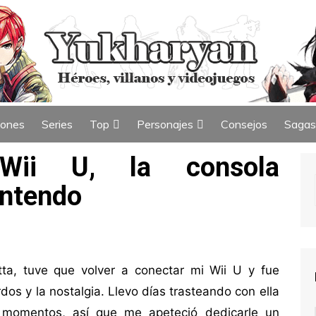
iones
Series
Top
Personajes
Consejos
Sagas
ew
Índice de Top
Índice de Personajes
Wii U, la consola
intendo
ta, tuve que volver a conectar mi Wii U y fue
dos y la nostalgia. Llevo días trasteando con ella
s momentos, así que me apeteció dedicarle un