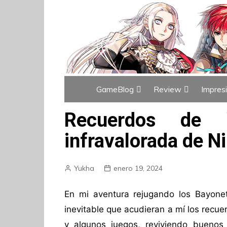
GameBlog
Review
Impres
Índice de GameBlog
Índice de Revi
Recuerdos de 
infravalorada de N
Yukha
enero 19, 2024
En mi aventura rejugando los Bayonet
inevitable que acudieran a mí los recuer
y algunos juegos, reviviendo bueno