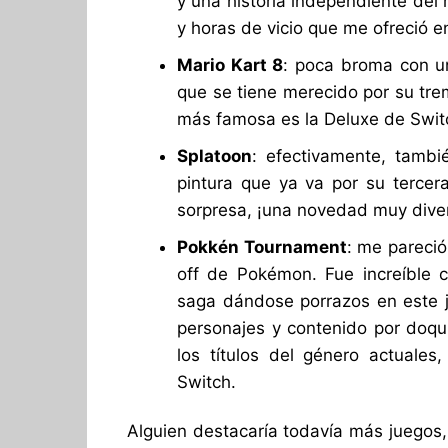
y una historia independiente del
y horas de vicio que me ofreció e
Mario Kart 8
: poca broma con un
que se tiene merecido por su tre
más famosa es la Deluxe de Switc
Splatoon
: efectivamente, tambi
pintura que ya va por su terce
sorpresa, ¡una novedad muy divert
Pokkén Tournament
: me pareció
off de Pokémon. Fue increíble c
saga dándose porrazos en este ju
personajes y contenido por doqu
los títulos del género actuale
Switch.
Alguien destacaría todavía más juegos