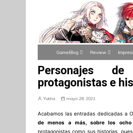
GameBlog
Review
Impres
Índice de GameBlog
Índice de Revi
Personajes de 
protagonistas e his
Yukha
mayo 28, 2021
Acabamos las entradas dedicadas a O
de menos a más, sobre los ocho 
protagonistas como sus historias, pue