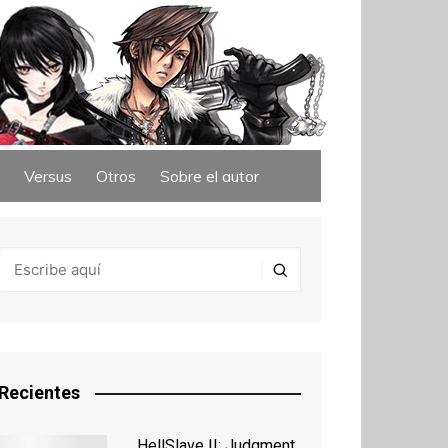
Versus
Otros
Sobre el autor
Recientes
HellSlave II: Judgment