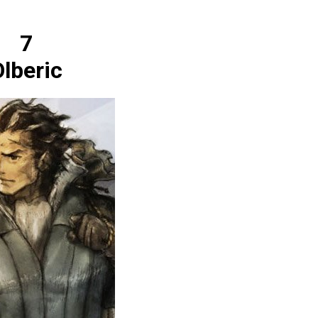
7
Olberic