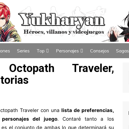
iones
Series
Top
Personajes
Consejos
Sagas
ew
Índice de Top
Índice de Personajes
Octopath Traveler,
torias
ctopath Traveler con una
lista de preferencias,
personajes del juego
. Contaré tanto a los
s es el conjunto de ambas lo que determinará su