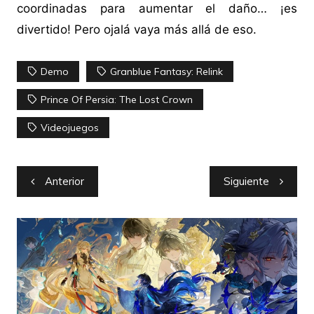
coordinadas para aumentar el daño… ¡es
divertido! Pero ojalá vaya más allá de eso.
Demo
Granblue Fantasy: Relink
Prince Of Persia: The Lost Crown
Videojuegos
Navegación
Anterior
Siguiente
de
entradas