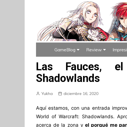
GameBlog
Review
Impres
Índice de GameBlog
Índice de Rev
Las Fauces, e
Shadowlands
Yukha
diciembre 16, 2020
Aquí estamos, con una entrada impro
World of Warcraft: Shadowlands. Apr
acerca de la zona y
el porqué me par