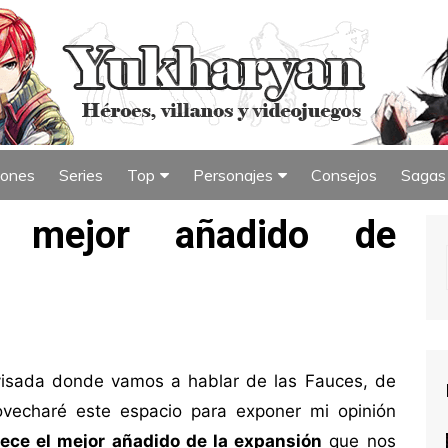
iones
Series
Top
Personajes
Consejos
Sagas
iew
Índice de Top
Índice de Personajes
l mejor añadido de
visada donde vamos a hablar de las Fauces, de
ovecharé este espacio para exponer mi opinión
ece el mejor añadido de la expansión
que nos