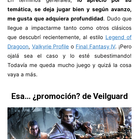
En términos generales,
lo aprecio por su
temática, se deja jugar bien y según avanzo,
me gusta que adquiera profundidad
. Dudo que
llegue a impactarme tanto como otros clásicos
que descubrí recientemente, al estilo
Legend of
Dragoon
,
Valkyrie Profile
o
Final Fantasy IV
. ¡Pero
ojalá sea el caso y lo esté subestimando!
Todavía me queda mucho juego y quizá la cosa
vaya a más.
Esa… ¿promoción? de Veilguard