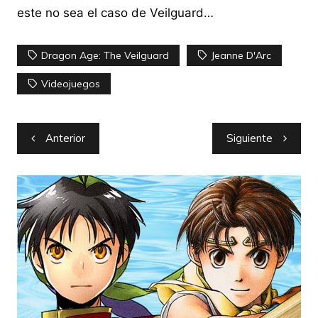
este no sea el caso de Veilguard…
Dragon Age: The Veilguard
Jeanne D'Arc
Videojuegos
Navegación
Anterior
Siguiente
de
entradas