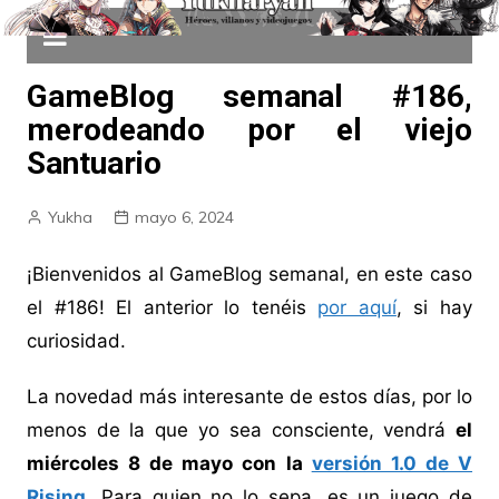
GameBlog semanal #186,
merodeando por el viejo
Santuario
Yukha
mayo 6, 2024
¡Bienvenidos al GameBlog semanal, en este caso
el #186! El anterior lo tenéis
por aquí
, si hay
curiosidad.
La novedad más interesante de estos días, por lo
menos de la que yo sea consciente, vendrá
el
miércoles 8 de mayo con la
versión 1.0 de V
Rising
. Para quien no lo sepa, es un juego de