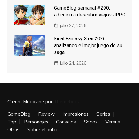
GameBlog semanal #290,
adicción a descubrir viejos JRPG
julio 27, 2026
Final Fantasy X en 2026,
analizando el mejor juego de su
saga
julio 24, 2026
Cream Magazine por
Themebeez
GameBlog
Review
Impresiones
Series
Top
Personajes
Consejos
Sagas
Versus
Otros
Sobre el autor