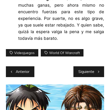
muchas ganas, pero ahora mismo no
encuentro fuerzas para este tipo de
experiencia. Por suerte, no es algo grave,
ya que suele estar rebajado. Y quien sabe,
quizá la espera valga la pena y me salga
todavía más barato.
Videojuegos
World Of Warcraft
Navegación
Anterior
Siguiente
de
entradas