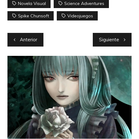
Novela Visual
Science Adventures
Spike Chunsoft
Videojuegos
Navegación
Anterior
Siguiente
de
entradas