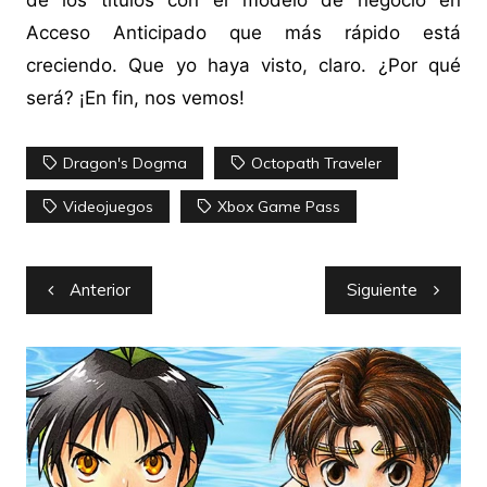
de los títulos con el modelo de negocio en
Acceso Anticipado que más rápido está
creciendo. Que yo haya visto, claro. ¿Por qué
será? ¡En fin, nos vemos!
Dragon's Dogma
Octopath Traveler
Videojuegos
Xbox Game Pass
Navegación
Anterior
Siguiente
de
entradas