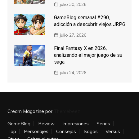
julio 30, 2026
GameBlog semanal #290,
adicción a descubrir viejos JRPG
julio 27, 2026
Final Fantasy X en 2026,
analizando el mejor juego de su
saga
julio 24, 2026
Cream Magazine por
Themebeez
GameBlog
Review
Impresiones
Series
Top
Personajes
Consejos
Sagas
Versus