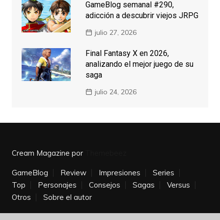
GameBlog semanal #290,
adicción a descubrir viejos JRPG
julio 27, 2026
Final Fantasy X en 2026,
analizando el mejor juego de su
saga
julio 24, 2026
Cream Magazine por
Themebeez
GameBlog
Review
Impresiones
Series
Top
Personajes
Consejos
Sagas
Versus
Otros
Sobre el autor