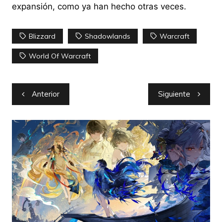
expansión, como ya han hecho otras veces.
Blizzard
Shadowlands
Warcraft
World Of Warcraft
Navegación
Anterior
Siguiente
de
entradas