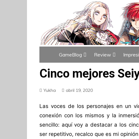
GameBlog
Review
Impres
Índice de GameBlog
Índice de Revi
Cinco mejores Sei
Yukha
abril 19, 2020
Las voces de los personajes en un v
conexión con los mismos y la inmersió
sencillo: aquí voy a destacar a los ci
ser repetitivo, recalco que es mi opinión