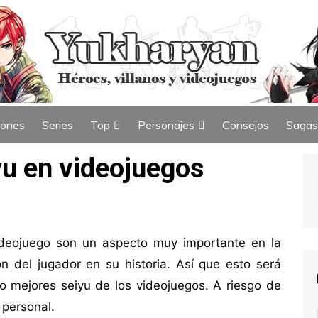
iones
Series
Top
Personajes
Consejos
Sagas
ew
Índice de Top
Índice de Personajes
yu en videojuegos
ideojuego son un aspecto muy importante en la
n del jugador en su historia. Así que esto será
nco mejores seiyu de los videojuegos. A riesgo de
 personal.