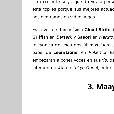
Un excelente seiyu que da voz a perso
este top es porque sus mejores actuac
nos centramos en videojuegos.
Es la voz del famosísimo
Cloud Strife
Griffith
en
Berserk
y
Sasori
en
Naruto
relevancia de esos dos últimos fuera 
papel de
Leon/Lionel
en
Pokémon E
empezaran a poner voces en sus títulos
interpreta a
Uta
de
Tokyo Ghou
l, entre 
3. Maa