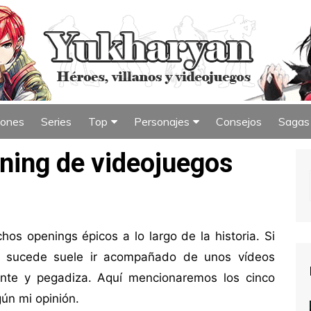
iones
Series
Top
Personajes
Consejos
Sagas
iew
Índice de Top
Índice de Personajes
ning de videojuegos
s openings épicos a lo largo de la historia. Si
o sucede suele ir acompañado de unos vídeos
nte y pegadiza. Aquí mencionaremos los cinco
ún mi opinión.