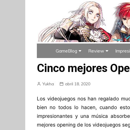
GameBlog
Review
Impres
Índice de GameBlog
Índice de Rev
Cinco mejores Ope
Yukha
abril 18, 2020
Los videojuegos nos han regalado mucho
bien no todos lo hacen, cuando est
impresionantes y una música absorbe
mejores opening de los videojuegos seg